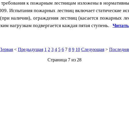
е требования к пожарным лестницам изложены в нормативн
009. Испытания пожарных лестниц включает статические ис
 (при наличии), ограждения лестниц (касается пожарных ле
ским нагрузкам подвергается каждая пятая ступень.
Читать 
Первая
<
Предыдущая
1
2
3
4
5
6
7
8
9
10
Следующая
>
Последня
Страница 7 из 28