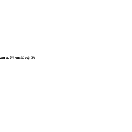
я д. 64 лит.Е оф. 56